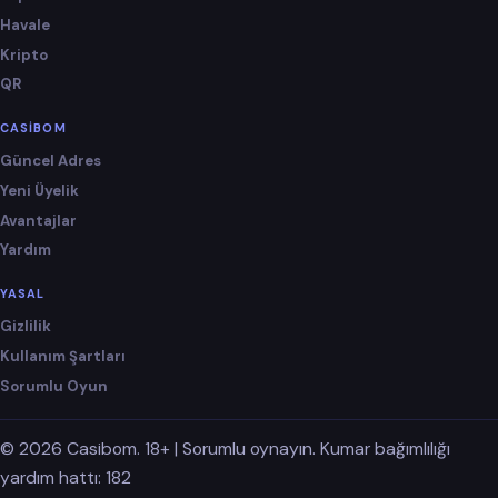
Havale
Kripto
QR
CASIBOM
Güncel Adres
Yeni Üyelik
Avantajlar
Yardım
YASAL
Gizlilik
Kullanım Şartları
Sorumlu Oyun
© 2026 Casibom. 18+ | Sorumlu oynayın. Kumar bağımlılığı
yardım hattı: 182