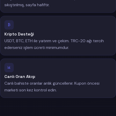
sıkıştırılmış, sayfa hafiftir.
₿
Kripto Desteği
USDT, BTC, ETH ile yatırım ve çekim. TRC-20 ağı tercih
ederseniz işlem ücreti minimumdur.
📊
Canlı Oran Akışı
Canlı bahiste oranlar anlık güncellenir. Kupon öncesi
marketi son kez kontrol edin.