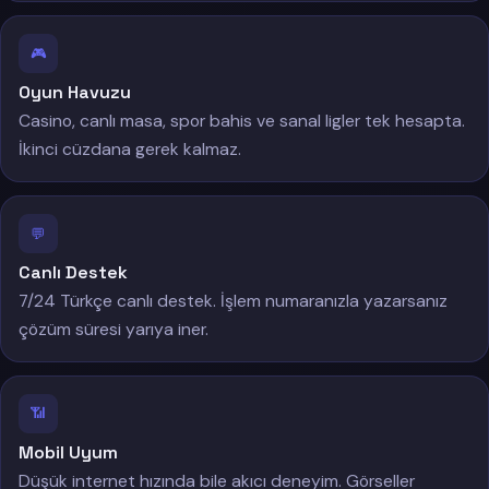
🎮
Oyun Havuzu
Casino, canlı masa, spor bahis ve sanal ligler tek hesapta.
İkinci cüzdana gerek kalmaz.
💬
Canlı Destek
7/24 Türkçe canlı destek. İşlem numaranızla yazarsanız
çözüm süresi yarıya iner.
📶
Mobil Uyum
Düşük internet hızında bile akıcı deneyim. Görseller