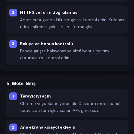
HTTPS ve form doğrulaması
Adres çubuğunda kilit simgesini kontrol edin. Kullanıcı
adı ve şifrenizi yalnız resmi forma girin.
Bakiye ve bonus kontrolü
Panele girişte bakiyenizi ve aktif bonus çevrim
durumunuzu kontrol edin.
📱 Mobil Giriş
Tarayıcıyı açın
Chrome veya Safari yeterlidir. Casibom mobil panel
tarayıcıda tam işlev sunar; APK gereksizdir.
Ana ekrana kısayol ekleyin