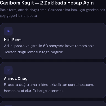
Casibom Kayıt — 2 Dakikada Hesap Açın
Basit form, anında doğrulama. Casibom'a katılmak için gereken tek
şey geçerli bir e-posta.
📝
Hızlı Form
Ad, e-posta ve şifre ile 60 saniyede kayıt tamamlanır.
Telefon doğrulaması isteğe bağlıdır.
✅
Anında Onay
E-posta doğrulama linkine tıkladıktan sonra hesabınız
hemen aktif olur. Ek belge istenmez.