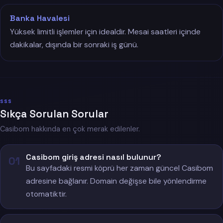
Banka Havalesi
Yüksek limitli işlemler için idealdir. Mesai saatleri içinde
dakikalar, dışında bir sonraki iş günü.
SSS
Sıkça Sorulan Sorular
Casibom hakkında en çok merak edilenler.
Casibom giriş adresi nasıl bulunur?
01
Bu sayfadaki resmi köprü her zaman güncel Casibom
adresine bağlanır. Domain değişse bile yönlendirme
otomatiktir.