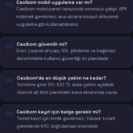
Casibom mobil uygulama var mı?
02
Casibom mobil panel tarayıcıda sorunsuz çalışır. APK
indirmek gerekmez; ana ekrana kısayol ekleyerek
uygulama gibi kullanabilirsiniz.
Casibom güvenilir mi?
03
Evet. Lisanslı altyapı, SSL şifreleme ve bağımsız
denetimlerle kullanıcı güvenliği ön plandadır.
Casibom'da en düşük çekim ne kadar?
04
Yönteme göre 50-100 TL arası çekim açılabilir.
Güncel alt limit paneldeki kasa ekranında yazar.
Casibom kayıt için belge gerekir mi?
05
Temel kayıt için kimlik gerekmez. Yüksek tutarlı
çekimlerde KYC doğrulaması istenebilir.