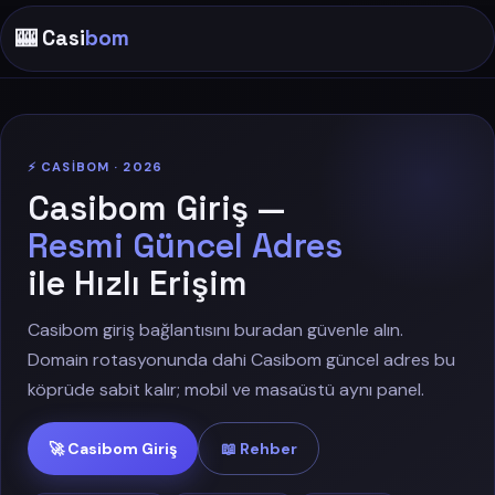
🎰 Casi
bom
⚡ CASIBOM · 2026
Casibom Giriş —
Resmi Güncel Adres
ile Hızlı Erişim
Casibom giriş bağlantısını buradan güvenle alın.
Domain rotasyonunda dahi Casibom güncel adres bu
köprüde sabit kalır; mobil ve masaüstü aynı panel.
🚀 Casibom Giriş
📖 Rehber