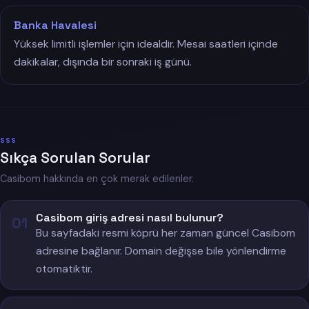
Banka Havalesi
Yüksek limitli işlemler için idealdir. Mesai saatleri içinde
dakikalar, dışında bir sonraki iş günü.
SSS
Sıkça Sorulan Sorular
Casibom hakkında en çok merak edilenler.
Casibom giriş adresi nasıl bulunur?
01
Bu sayfadaki resmi köprü her zaman güncel Casibom
adresine bağlanır. Domain değişse bile yönlendirme
otomatiktir.