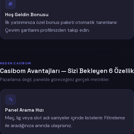
🎁
Hoş Geldin Bonusu
İlk yatırımınıza özel bonus paketi otomatik tanımlanır.
Çevrim şartlarını profilinizden takip edin.
NEDEN CASIBOM
Casibom Avantajları — Sizi Bekleyen 6 Özellik
Pazarlama değil, panelde göreceğiniz gerçek metrikler.
🔍
Panel Arama Hızı
Maç, lig veya slot adı saniyeler içinde listelenir. Filtreleme
ile aradığınıza anında ulaşırsınız.