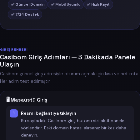
✅ Güncel Domain
✅ Mobil Uyumlu
✅ Hızlı Kayıt
✅ 7/24 Destek
GIRIŞ REHBERI
Casibom Giriş Adımları — 3 Dakikada Panele
Ulaşın
Casibom güncel giriş adresiyle oturum açmak için kısa ve net rota.
Her adım test edilmiştir.
🖥️ Masaüstü Giriş
Resmi bağlantıya tıklayın
Bu sayfadaki Casibom giriş butonu sizi aktif panele
yönlendirir. Eski domain hatası alırsanız bir kez daha
deneyin.