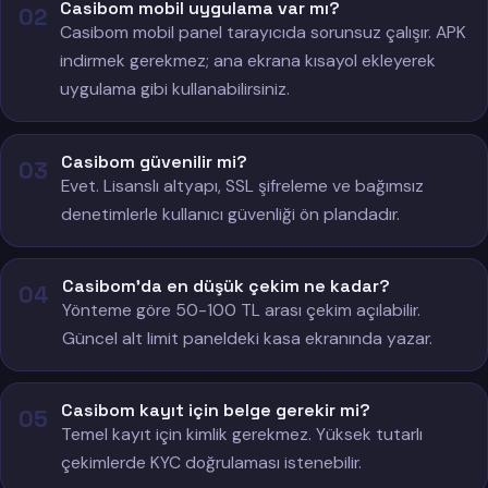
Casibom mobil uygulama var mı?
02
Casibom mobil panel tarayıcıda sorunsuz çalışır. APK
indirmek gerekmez; ana ekrana kısayol ekleyerek
uygulama gibi kullanabilirsiniz.
Casibom güvenilir mi?
03
Evet. Lisanslı altyapı, SSL şifreleme ve bağımsız
denetimlerle kullanıcı güvenliği ön plandadır.
Casibom'da en düşük çekim ne kadar?
04
Yönteme göre 50-100 TL arası çekim açılabilir.
Güncel alt limit paneldeki kasa ekranında yazar.
Casibom kayıt için belge gerekir mi?
05
Temel kayıt için kimlik gerekmez. Yüksek tutarlı
çekimlerde KYC doğrulaması istenebilir.