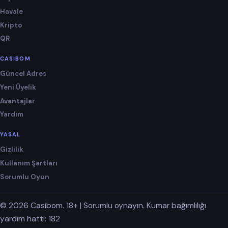
Havale
Kripto
QR
CASIBOM
Güncel Adres
Yeni Üyelik
Avantajlar
Yardım
YASAL
Gizlilik
Kullanım Şartları
Sorumlu Oyun
© 2026 Casibom. 18+ | Sorumlu oynayın. Kumar bağımlılığı
yardım hattı: 182