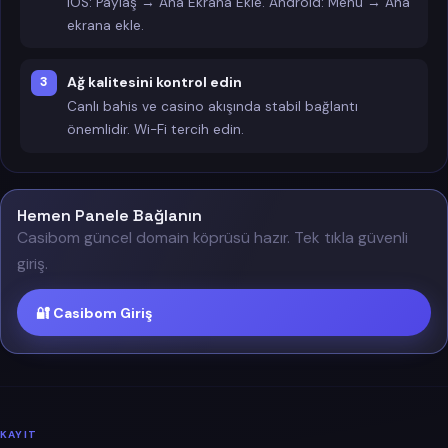
iOS: Paylaş → Ana Ekrana Ekle. Android: Menü → Ana
ekrana ekle.
Ağ kalitesini kontrol edin
Canlı bahis ve casino akışında stabil bağlantı
önemlidir. Wi-Fi tercih edin.
Hemen Panele Bağlanın
Casibom güncel domain köprüsü hazır. Tek tıkla güvenli
giriş.
🔐 Casibom Giriş
KAYIT