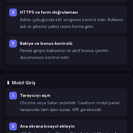
HTTPS ve form doğrulaması
Adres çubuğunda kilit simgesini kontrol edin. Kullanıcı
adı ve şifrenizi yalnız resmi forma girin.
Bakiye ve bonus kontrolü
Panele girişte bakiyenizi ve aktif bonus çevrim
durumunuzu kontrol edin.
📱 Mobil Giriş
Tarayıcıyı açın
Chrome veya Safari yeterlidir. Casibom mobil panel
tarayıcıda tam işlev sunar; APK gereksizdir.
Ana ekrana kısayol ekleyin