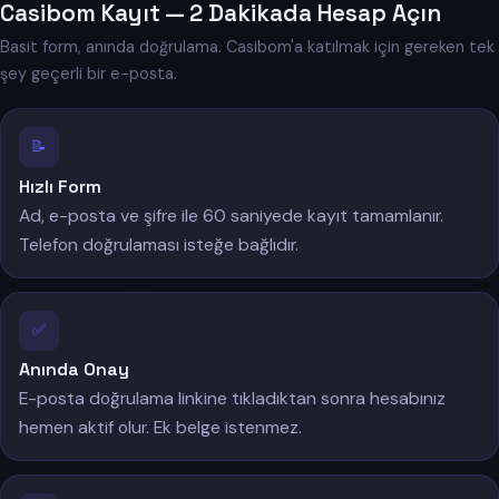
Casibom Kayıt — 2 Dakikada Hesap Açın
Basit form, anında doğrulama. Casibom'a katılmak için gereken tek
şey geçerli bir e-posta.
📝
Hızlı Form
Ad, e-posta ve şifre ile 60 saniyede kayıt tamamlanır.
Telefon doğrulaması isteğe bağlıdır.
✅
Anında Onay
E-posta doğrulama linkine tıkladıktan sonra hesabınız
hemen aktif olur. Ek belge istenmez.