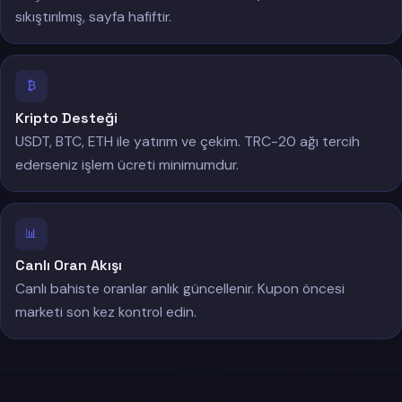
sıkıştırılmış, sayfa hafiftir.
₿
Kripto Desteği
USDT, BTC, ETH ile yatırım ve çekim. TRC-20 ağı tercih
ederseniz işlem ücreti minimumdur.
📊
Canlı Oran Akışı
Canlı bahiste oranlar anlık güncellenir. Kupon öncesi
marketi son kez kontrol edin.