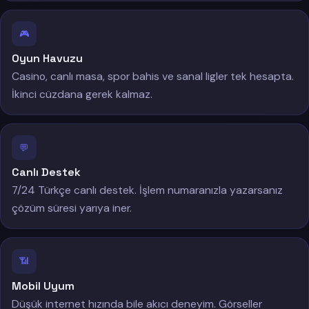
🎮
Oyun Havuzu
Casino, canlı masa, spor bahis ve sanal ligler tek hesapta.
İkinci cüzdana gerek kalmaz.
💬
Canlı Destek
7/24 Türkçe canlı destek. İşlem numaranızla yazarsanız
çözüm süresi yarıya iner.
📶
Mobil Uyum
Düşük internet hızında bile akıcı deneyim. Görseller