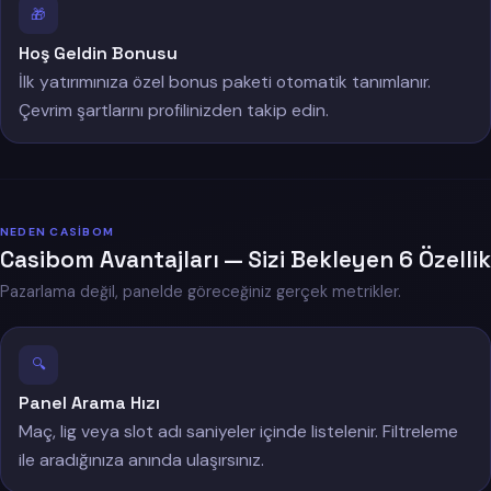
🎁
Hoş Geldin Bonusu
İlk yatırımınıza özel bonus paketi otomatik tanımlanır.
Çevrim şartlarını profilinizden takip edin.
NEDEN CASIBOM
Casibom Avantajları — Sizi Bekleyen 6 Özellik
Pazarlama değil, panelde göreceğiniz gerçek metrikler.
🔍
Panel Arama Hızı
Maç, lig veya slot adı saniyeler içinde listelenir. Filtreleme
ile aradığınıza anında ulaşırsınız.