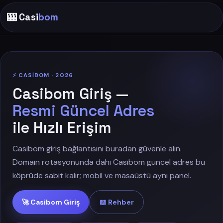
🎰 Casi
bom
⚡ CASIBOM · 2026
Casibom Giriş —
Resmi Güncel Adres
ile Hızlı Erişim
Casibom giriş bağlantısını buradan güvenle alın.
Domain rotasyonunda dahi Casibom güncel adres bu
köprüde sabit kalır; mobil ve masaüstü aynı panel.
🚀 Casibom Giriş
📖 Rehber