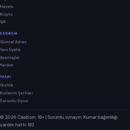
Havale
Kripto
QR
CASIBOM
Güncel Adres
Yeni Üyelik
Avantajlar
Yardım
YASAL
Gizlilik
Kullanım Şartları
Sorumlu Oyun
© 2026 Casibom. 18+ | Sorumlu oynayın. Kumar bağımlılığı
yardım hattı: 182