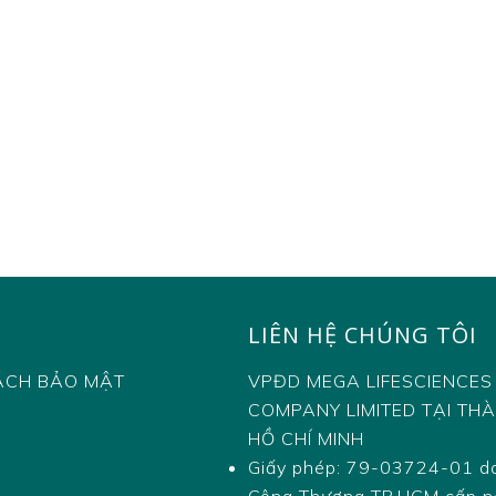
LIÊN HỆ CHÚNG TÔI
H
ÁCH BẢO MẬT
VPĐD MEGA LIFESCIENCES
COMPANY LIMITED TẠI TH
HỒ CHÍ MINH
Giấy phép: 79-03724-01 d