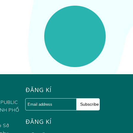
ĐĂNG KÍ
 PUBLIC
Subscribe
ÀNH PHỐ
This
ĐĂNG KÍ
field
o Sở
should