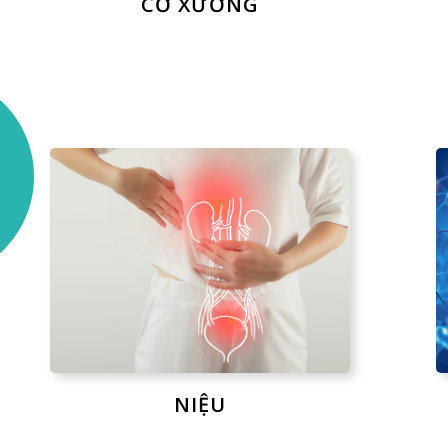
CƠ XƯƠNG
NIỆU