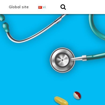
Global site
vi