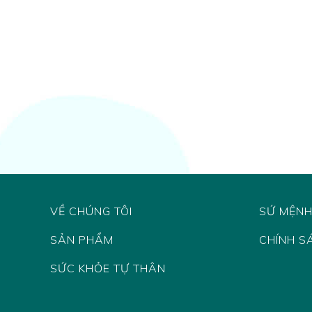
VỀ CHÚNG TÔI
SỨ MỆN
SẢN PHẨM
CHÍNH S
SỨC KHỎE TỰ THÂN